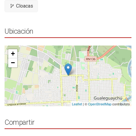
Cloacas
Ubicación
+
−
Leaflet
| ©
OpenStreetMap
contributors
Compartir