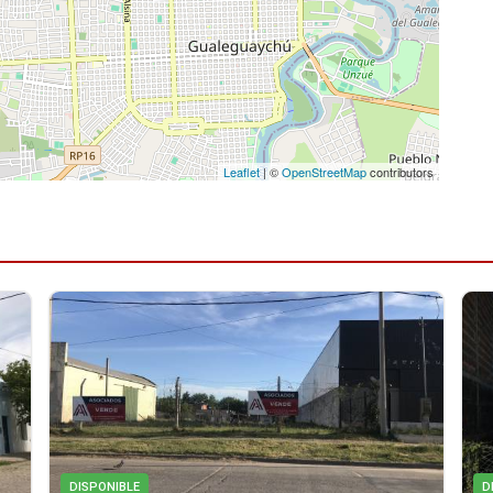
Leaflet
| ©
OpenStreetMap
contributors
DISPONIBLE
D