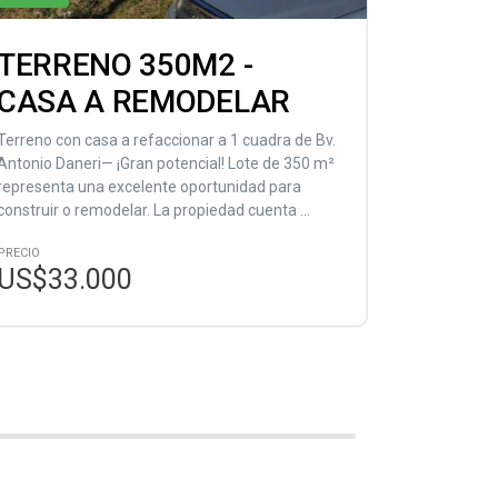
TERRENO 350M2 -
Terre
CASA A REMODELAR
const
Juan 
Terreno con casa a refaccionar a 1 cuadra de Bv.
Antonio Daneri— ¡Gran potencial! Lote de 350 m²
Hermoso Te
representa una excelente oportunidad para
una constru
construir o remodelar. La propiedad cuenta ...
aproxiadas 
PRECIO
PRECIO
US$33.000
US$80