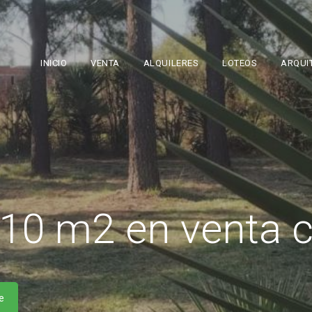
INICIO
VENTA
ALQUILERES
LOTEOS
ARQUIT
10 m2 en venta c
e