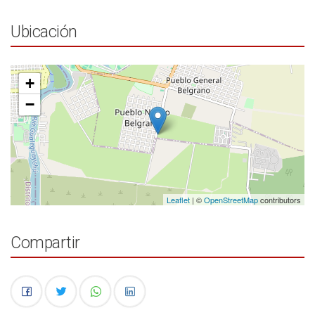
Ubicación
+
−
Leaflet
| ©
OpenStreetMap
contributors
Compartir